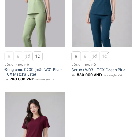
6
8
10
12
6
8
10
12
ĐỒNG PHỤC NỮ
ĐỒNG PHỤC NỮ
Đồng phục 0200 (mẫu W01 Plus-
Scrubs W03 – TCX Ocean Blue
TCX Matcha Late)
880.000
VNĐ
chưa bao gồm VAT
780.000
VNĐ
chưa bao gồm VAT