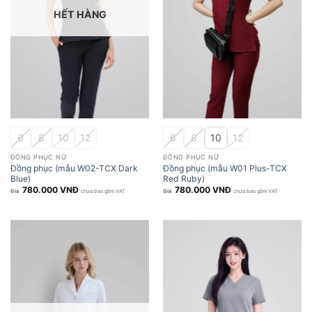
HẾT HÀNG
6
8
10
12
6
8
10
12
ĐỒNG PHỤC NỮ
ĐỒNG PHỤC NỮ
Đồng phục (mẫu W02-TCX Dark
Đồng phục (mẫu W01 Plus-TCX
Blue)
Red Ruby)
780.000
VNĐ
780.000
VNĐ
chưa bao gồm VAT
chưa bao gồm VAT