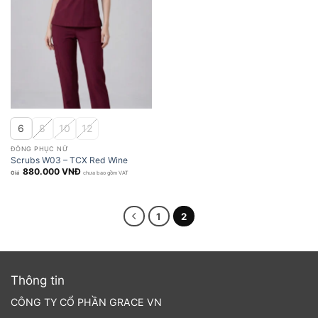
6
8
10
12
ĐỒNG PHỤC NỮ
Scrubs W03 – TCX Red Wine
880.000
VNĐ
chưa bao gồm VAT
1
2
Thông tin
CÔNG TY CỔ PHẦN GRACE VN