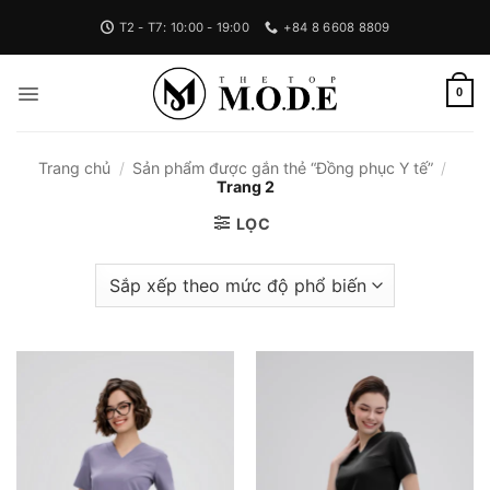
Bỏ
T2 - T7: 10:00 - 19:00
+84 8 6608 8809
qua
nội
dung
0
Trang chủ
/
Sản phẩm được gắn thẻ “Đồng phục Y tế”
/
Trang 2
LỌC