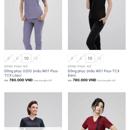
6
8
10
12
6
8
10
12
ĐỒNG PHỤC NỮ
ĐỒNG PHỤC NỮ
Đồng phục 0200 (mẫu W01 Plus-
Đồng phục (mẫu W01 Plus-TCX
TCX Lilac)
Đen)
780.000
VNĐ
780.000
VNĐ
chưa bao gồm VAT
chưa bao gồm VAT