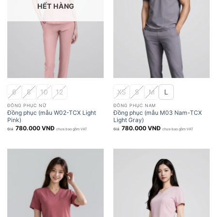
HẾT HÀNG
6
8
10
12
XS
S
M
L
ĐỒNG PHỤC NỮ
ĐỒNG PHỤC NAM
Đồng phục (mẫu W02-TCX Light
Đồng phục (mẫu M03 Nam-TCX
Pink)
Light Gray)
780.000
VNĐ
780.000
VNĐ
chưa bao gồm VAT
chưa bao gồm VAT