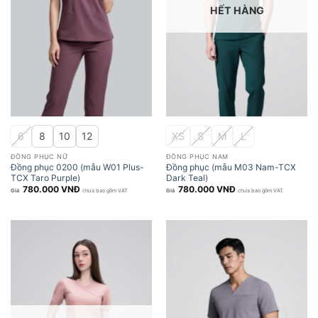
HẾT HÀNG
6
8
10
12
XS
S
M
L
ĐỒNG PHỤC NỮ
ĐỒNG PHỤC NAM
Đồng phục 0200 (mẫu W01 Plus-
Đồng phục (mẫu M03 Nam-TCX
TCX Taro Purple)
Dark Teal)
780.000
VNĐ
780.000
VNĐ
chưa bao gồm VAT
chưa bao gồm VAT