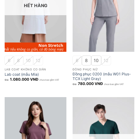
HẾT HÀNG
Non
Stretch
(Chất liệu không co giãn, có độ bóng mịn)
6
8
10
12
6
8
10
12
LAB COAT KHÔNG CO GIÃN
ĐỒNG PHỤC NỮ
Đồng phục 0200 (mẫu W01 Plus-
Lab coat (mẫu Mia)
TCX Light Gray)
1.080.000
VNĐ
chưa bao gồm VAT
780.000
VNĐ
chưa bao gồm VAT