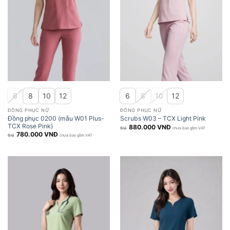
6
8
10
12
6
8
10
12
ĐỒNG PHỤC NỮ
ĐỒNG PHỤC NỮ
Đồng phục 0200 (mẫu W01 Plus-
Scrubs W03 – TCX Light Pink
TCX Rose Pink)
880.000
VNĐ
chưa bao gồm VAT
780.000
VNĐ
chưa bao gồm VAT