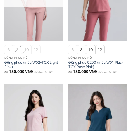
6
8
10
12
6
8
10
12
ĐỒNG PHỤC NỮ
ĐỒNG PHỤC NỮ
Đồng phục (mẫu W02-TCX Light
Đồng phục 0200 (mẫu W01 Plus-
Pink)
TCX Rose Pink)
780.000
VNĐ
780.000
VNĐ
chưa bao gồm VAT
chưa bao gồm VAT