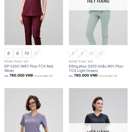
HẾT HÀNG
6
8
10
12
6
8
10
12
ĐỒNG PHỤC NỮ
ĐỒNG PHỤC NỮ
ĐP 0200 (W01 Plus-TCX Red
Đồng phục 0200 (mẫu W01 Plus-
Wine)
TCX Light Green)
780.000
VNĐ
780.000
VNĐ
chưa bao gồm VAT
chưa bao gồm VAT