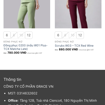
6
8
10
12
6
8
10
12
ĐỒNG PHỤC NỮ
ĐỒNG PHỤC NỮ
Đồng phục 0200 (mẫu W01 Plus-
Scrubs W03 – TCX Red Wine
TCX Matcha Late)
880.000
VNĐ
chưa bao gồm VAT
780.000
VNĐ
chưa bao gồm VAT
Thông tin
CÔNG TY CỔ PHẦN GRACE VN
MST: 0314632602
Office
: Tầng 12B, Toà nhà Cienco4, 180 Nguyễn Thị Minh