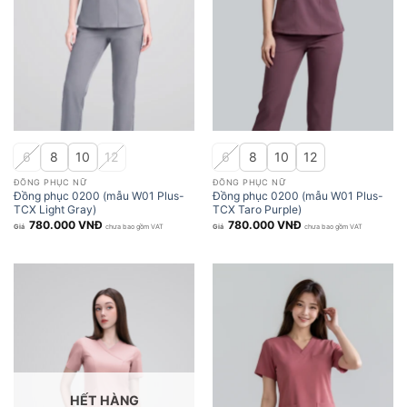
6
8
10
12
6
8
10
12
ĐỒNG PHỤC NỮ
ĐỒNG PHỤC NỮ
Đồng phục 0200 (mẫu W01 Plus-
Đồng phục 0200 (mẫu W01 Plus-
TCX Light Gray)
TCX Taro Purple)
780.000
VNĐ
780.000
VNĐ
chưa bao gồm VAT
chưa bao gồm VAT
HẾT HÀNG