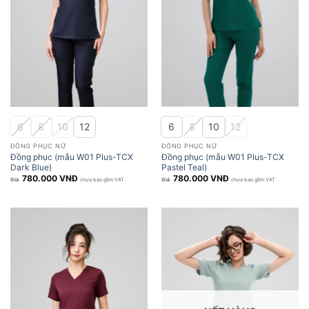
6
8
10
12
6
8
10
12
ĐỒNG PHỤC NỮ
ĐỒNG PHỤC NỮ
Đồng phục (mẫu W01 Plus-TCX
Đồng phục (mẫu W01 Plus-TCX
Dark Blue)
Pastel Teal)
780.000
VNĐ
780.000
VNĐ
chưa bao gồm VAT
chưa bao gồm VAT