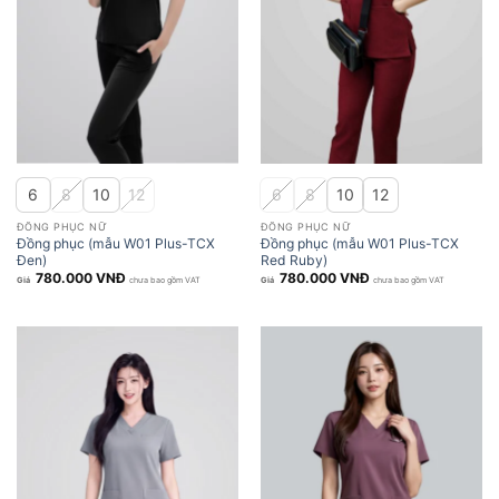
6
8
10
12
6
8
10
12
ĐỒNG PHỤC NỮ
ĐỒNG PHỤC NỮ
Đồng phục (mẫu W01 Plus-TCX
Đồng phục (mẫu W01 Plus-TCX
Đen)
Red Ruby)
780.000
VNĐ
780.000
VNĐ
chưa bao gồm VAT
chưa bao gồm VAT