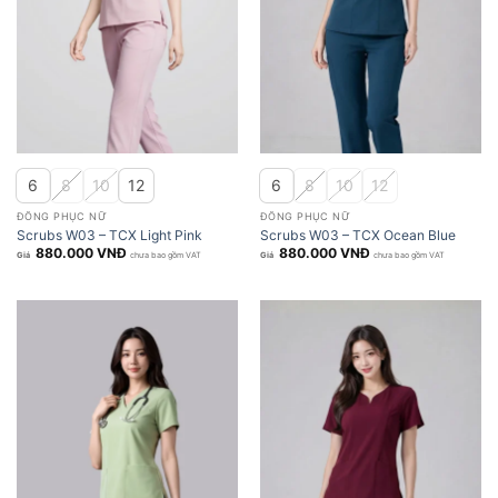
6
8
10
12
6
8
10
12
ĐỒNG PHỤC NỮ
ĐỒNG PHỤC NỮ
Scrubs W03 – TCX Light Pink
Scrubs W03 – TCX Ocean Blue
880.000
VNĐ
880.000
VNĐ
chưa bao gồm VAT
chưa bao gồm VAT