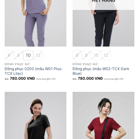
HẾT HÀNG
6
8
10
12
6
8
10
12
ĐỒNG PHỤC NỮ
ĐỒNG PHỤC NỮ
Đồng phục 0200 (mẫu W01 Plus-
Đồng phục (mẫu W02-TCX Dark
TCX Lilac)
Blue)
780.000
VNĐ
780.000
VNĐ
chưa bao gồm VAT
chưa bao gồm VAT