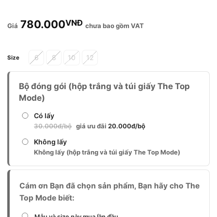
780.000
VNĐ
chưa bao gồm VAT
Alternative:
6
8
10
12
Size
Bộ đóng gói (hộp trắng và túi giấy The Top
Mode)
Có lấy
30.000đ/bộ
giá ưu đãi
20.000đ/bộ
Không lấy
Không lấy (hộp trắng và túi giấy The Top Mode)
Cám ơn Bạn đã chọn sản phẩm, Bạn hãy cho The
Top Mode biết:
Mẫu và size này mua lần đầu