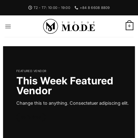
Bỏ
T2 - T7: 10:00 - 19:00
+84 8 6608 8809
qua
nội
dung
0
FEATURED VENDOR
This Week Featured
Vendor
Change this to anything. Consectetuer adipiscing elit.
Go To Shop