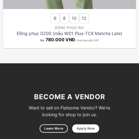
6
8
10
12
ĐỒNG PHỤC NỮ
Đồng phục 0200 (mẫu W01 Plus-TCX Matcha Late)
780.000
VNĐ
chưa bao gồm VAT
BECOME A VENDOR
Want to sell on Flatsome Vendor? We’re
looking for shop to join us.
Learn More
Apply Now