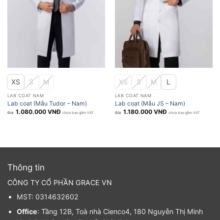
XS
S
M
XS
S
M
L
LAB COAT NAM
LAB COAT NAM
Lab coat (Mẫu Tudor – Nam)
Lab coat (Mẫu JS – Nam)
1.080.000
VNĐ
1.180.000
VNĐ
chưa bao gồm VAT
chưa bao gồm VAT
Thông tin
CÔNG TY CỔ PHẦN GRACE VN
MST: 0314632602
Office
: Tầng 12B, Toà nhà Cienco4, 180 Nguyễn Thị Minh