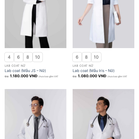
4
6
8
10
6
8
10
LAB COAT NỮ
LAB COAT NỮ
Lab coat (Mẫu JS – Nữ)
Lab coat (Mẫu Iris – Nữ)
1.180.000
VNĐ
1.080.000
VNĐ
chưa bao gồm VAT
chưa bao gồm VAT