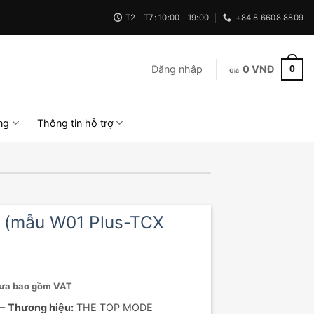
T2 - T7: 10:00 - 19:00
+84 8 6608 8809
0
Đăng nhập
0
VNĐ
ng
Thông tin hỗ trợ
 (mẫu W01 Plus-TCX
ưa bao gồm VAT
 –
Thương hiệu:
THE TOP MODE