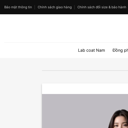
Bỏ
Bảo mật thông tin
Chính sách giao hàng
Chính sách đổi size & bảo hành
qua
nội
dung
Lab coat Nam
Đồng p