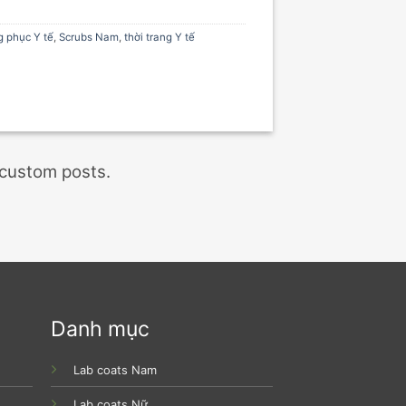
 phục Y tế
,
Scrubs Nam
,
thời trang Y tế
 custom posts.
Danh mục
Lab coats Nam
Lab coats Nữ