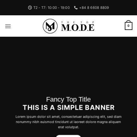
Bỏ
T2 - T7: 10:00 - 19:00
+84 8 6608 8809
qua
nội
dung
0
Fancy Top Title
THIS IS A SIMPLE BANNER
Lorem ipsum dolor sit amet, consectetuer adipiscing elit, sed diam
nonummy nibh euismod tincidunt ut laoreet dolore magna aliquam
erat volutpat.