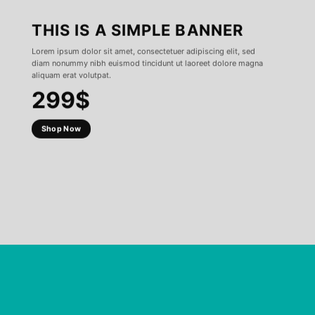
THIS IS A SIMPLE BANNER
Lorem ipsum dolor sit amet, consectetuer adipiscing elit, sed
diam nonummy nibh euismod tincidunt ut laoreet dolore magna
aliquam erat volutpat.
299$
Shop Now