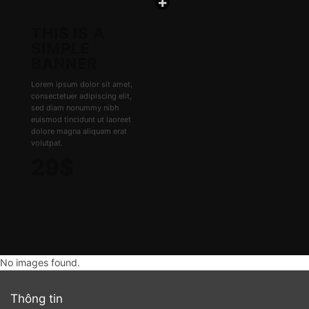
THIS IS A
SIMPLE
BANNER
Lorem ipsum dolor sit amet,
consectetuer adipiscing elit,
sed diam nonummy nibh
euismod tincidunt ut laoreet
dolore magna aliquam erat
volutpat.
29$
No images found.
Thông tin