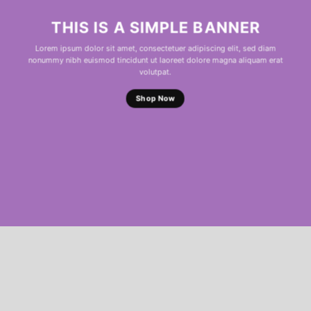
THIS IS A SIMPLE BANNER
Lorem ipsum dolor sit amet, consectetuer adipiscing elit, sed diam
nonummy nibh euismod tincidunt ut laoreet dolore magna aliquam erat
volutpat.
Shop Now