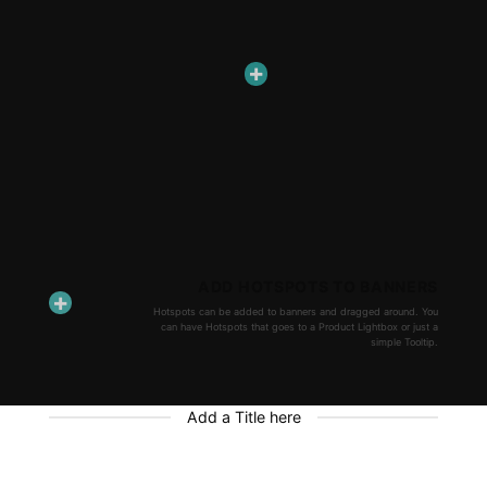
ADD HOTSPOTS TO BANNERS
Hotspots can be added to banners and dragged around. You
can have Hotspots that goes to a Product Lightbox or just a
simple Tooltip.
Add a Title here