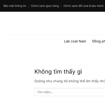
Bỏ
Bảo mật thông tin
Chính sách giao hàng
Chính sách đổi size & bảo hành
qua
nội
dung
Lab coat Nam
Đồng p
Không tìm thấy gì
Dường như chúng tôi không thể tìm thấy nhữn