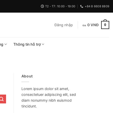
T2 - T7: 10:00 - 19:00
+84 8 6608 8809
0
Đăng nhập
0
VNĐ
ng
Thông tin hỗ trợ
About
Lorem ipsum dolor sit amet,
consectetuer adipiscing elit, sed
diam nonummy nibh euismod
tincidunt.