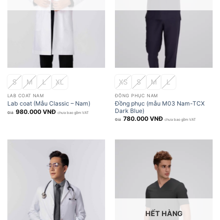
S
M
L
XL
XS
S
M
L
LAB COAT NAM
ĐỒNG PHỤC NAM
Đồng phục (mẫu M03 Nam-TCX
Lab coat (Mẫu Classic – Nam)
Dark Blue)
980.000
VNĐ
chưa bao gồm VAT
780.000
VNĐ
chưa bao gồm VAT
HẾT HÀNG