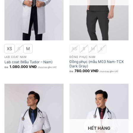
XS
S
M
XS
S
M
L
LAB COAT NAM
ĐỒNG PHỤC NAM
Đồng phục (mẫu M03 Nam-TCX
Lab coat (Mẫu Tudor – Nam)
Dark Gray)
1.080.000
VNĐ
chưa bao gồm VAT
780.000
VNĐ
chưa bao gồm VAT
HẾT HÀNG