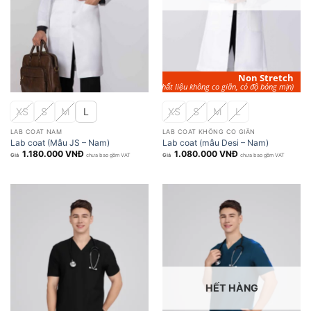
Non
Stretch
(Chất liệu không co giãn, có độ bóng mịn)
XS
S
M
L
XS
S
M
L
LAB COAT NAM
LAB COAT KHÔNG CO GIÃN
Lab coat (Mẫu JS – Nam)
Lab coat (mẫu Desi – Nam)
1.180.000
VNĐ
1.080.000
VNĐ
chưa bao gồm VAT
chưa bao gồm VAT
HẾT HÀNG