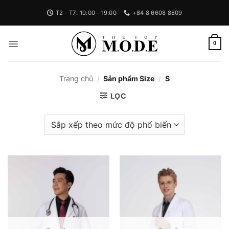
Bỏ
T2 - T7: 10:00 - 19:00
+84 8 6608 8809
qua
nội
dung
0
Trang chủ
/
Sản phẩm Size
/
S
LỌC