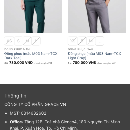
XS
S
M
L
XS
S
M
L
ĐỒNG PHỤC NAM
ĐỒNG PHỤC NAM
Đồng phục (mẫu M03 Nam-TCX
Đồng phục (mẫu M03 Nam-TCX
Dark Teal)
Light Gray)
780.000
VNĐ
780.000
VNĐ
chưa bao gồm VAT
chưa bao gồm VAT
Thông tin
CÔNG TY CỔ PHẦN GRACE VN
MST: 0314632602
Office
: Tầng 12B, Toà nhà Cienco4, 180 Nguyễn Thị Minh
Khai, P. Xuân Hòa, Tp. Hồ Chí Minh.