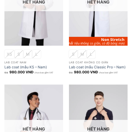
HẾT HÀNG
HẾT HÀNG
Non
Stretch
(Chất liệu không co giãn, có độ bóng mịn)
XS
S
M
L
S
M
L
LAB COAT NAM
LAB COAT KHÔNG CO GIÃN
Lab coat (mẫu KS – Nam)
Lab coat (mẫu Classic Pro – Nam)
980.000
VNĐ
980.000
VNĐ
chưa bao gồm VAT
chưa bao gồm VAT
HẾT HÀNG
HẾT HÀNG