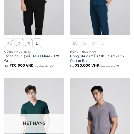
XS
S
M
L
XS
S
M
L
ĐỒNG PHỤC NAM
ĐỒNG PHỤC NAM
Đồng phục (mẫu M03 Nam-TCX
Đồng phục (mẫu M03 Nam-TCX
Đen)
Ocean Blue)
780.000
VNĐ
780.000
VNĐ
chưa bao gồm VAT
chưa bao gồm VAT
HẾT HÀNG