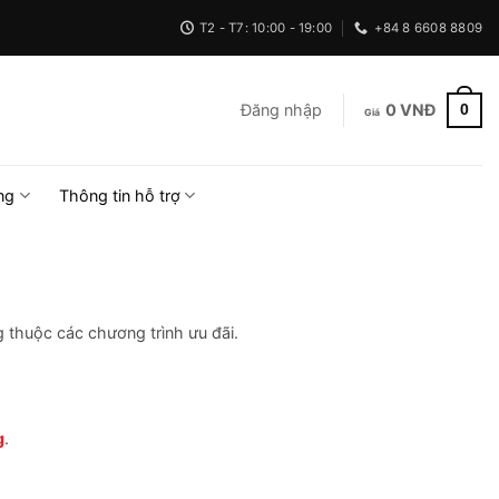
T2 - T7: 10:00 - 19:00
+84 8 6608 8809
0
Đăng nhập
0
VNĐ
ng
Thông tin hỗ trợ
thuộc các chương trình ưu đãi.
g
.