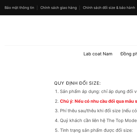
Bỏ
Bảo mật thông tin
Chính sách giao hàng
Chính sách đổi size & bảo hành
qua
nội
dung
Lab coat Nam
Đồng p
QUY ĐỊNH ĐỔI SIZE:
Sản phẩm áp dụng: chỉ áp dụng đối v
Chú ý:
Nếu có nhu cầu đổi qua mẫu s/
Phí thêu sau/thêu khi đổi size (nếu c
Quý khách cần liên hệ The Top Mode 
Tình trạng sản phẩm được đổi size: