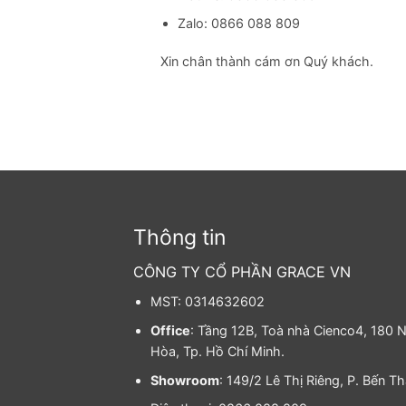
Zalo: 0866 088 809
Xin chân thành cám ơn Quý khách.
Thông tin
CÔNG TY CỔ PHẦN GRACE VN
MST: 0314632602
Office
: Tầng 12B, Toà nhà Cienco4, 180 N
Hòa, Tp. Hồ Chí Minh.
Showroom
: 149/2 Lê Thị Riêng, P. Bến T