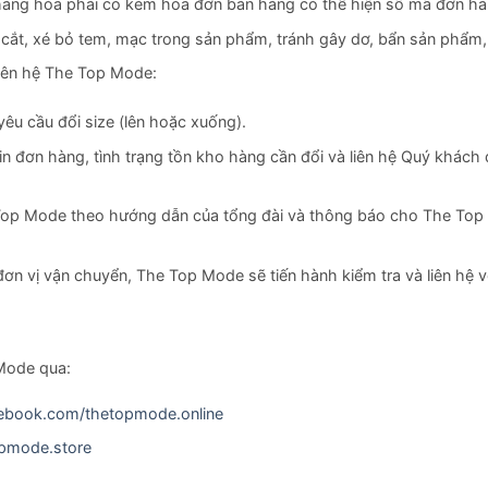
àng hóa phải có kèm hóa đơn bán hàng có thể hiện số mã đơn hà
 cắt, xé bỏ tem, mạc trong sản phẩm, tránh gây dơ, bẩn sản phẩm,
liên hệ The Top Mode:
u cầu đổi size (lên hoặc xuống).
tin đơn hàng, tình trạng tồn kho hàng cần đổi và liên hệ Quý khác
Top Mode theo hướng dẫn của tổng đài và thông báo cho The Top
ơn vị vận chuyển, The Top Mode sẽ tiến hành kiểm tra và liên hệ
 Mode qua:
ebook.com/thetopmode.online
opmode.store