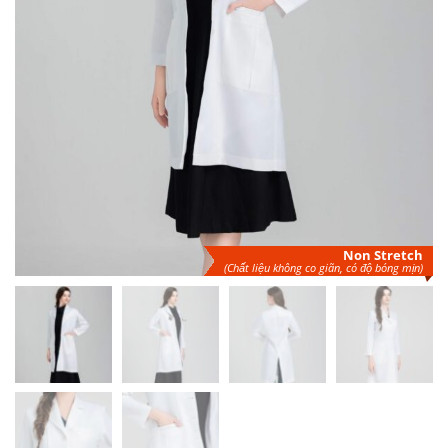
Non
Stretch
(Chất liệu không co giãn, có độ bóng mịn)