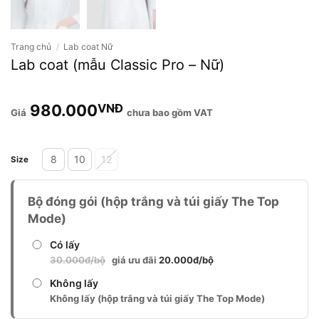
Trang chủ
/
Lab coat Nữ
Lab coat (mẫu Classic Pro – Nữ)
980.000
VNĐ
chưa bao gồm VAT
Alternative:
8
10
12
Size
Bộ đóng gói (hộp trắng và túi giấy The Top
Mode)
Có lấy
30.000đ/bộ
giá ưu đãi
20.000đ/bộ
Không lấy
Không lấy (hộp trắng và túi giấy The Top Mode)