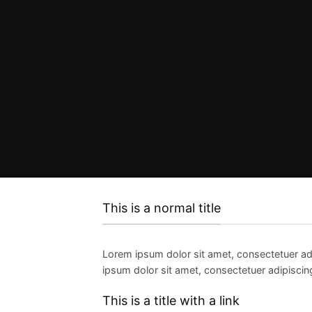
This is a normal title
Lorem ipsum dolor sit amet, consectetuer ad
ipsum dolor sit amet, consectetuer adipiscin
This is a title with a link