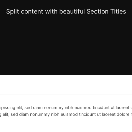
Split content with beautiful Section Titles
ipiscing elit, sed diam nonummy nibh euismod tincidunt ut laoreet
g elit, sed diam nonummy nibh euismod tincidunt ut laoreet dolore 