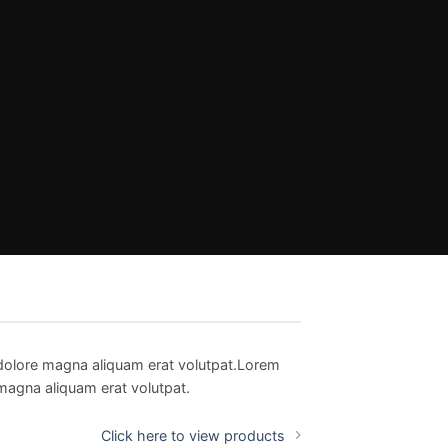
 dolore magna aliquam erat volutpat.Lorem
magna aliquam erat volutpat.
Click here to view products