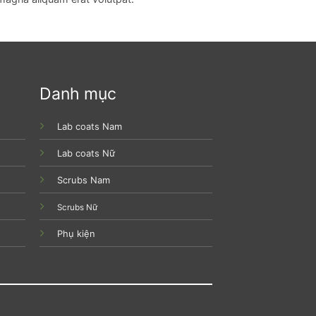
Danh mục
Lab coats Nam
Lab coats Nữ
Scrubs Nam
Scrubs Nữ
Phụ kiện