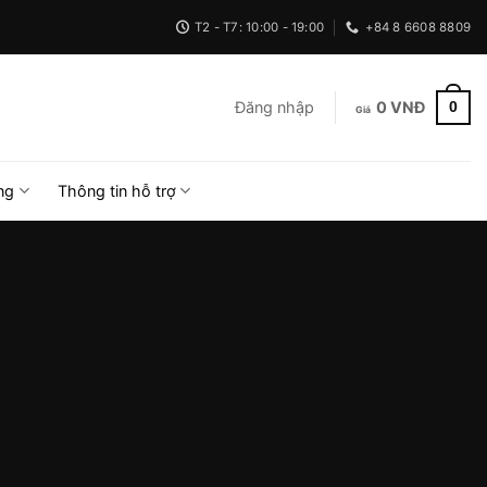
T2 - T7: 10:00 - 19:00
+84 8 6608 8809
0
Đăng nhập
0
VNĐ
ng
Thông tin hỗ trợ