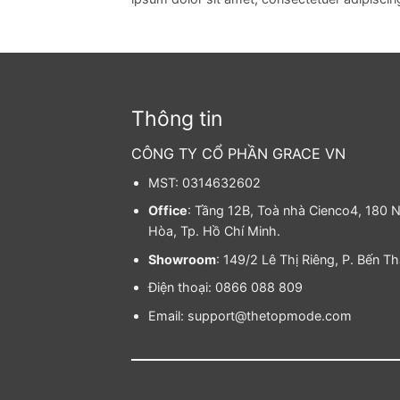
Thông tin
CÔNG TY CỔ PHẦN GRACE VN
MST: 0314632602
Office
: Tầng 12B, Toà nhà Cienco4, 180 N
Hòa, Tp. Hồ Chí Minh.
Showroom
: 149/2 Lê Thị Riêng, P. Bến T
Điện thoại: 0866 088 809
Email: support@thetopmode.com