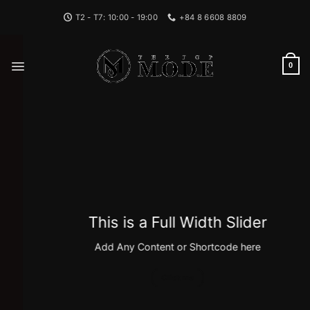
Bỏ
T2 - T7: 10:00 - 19:00
+84 8 6608 8809
qua
nội
dung
0
This is a Full Width Slider
Add Any Content or Shortcode here
Click me