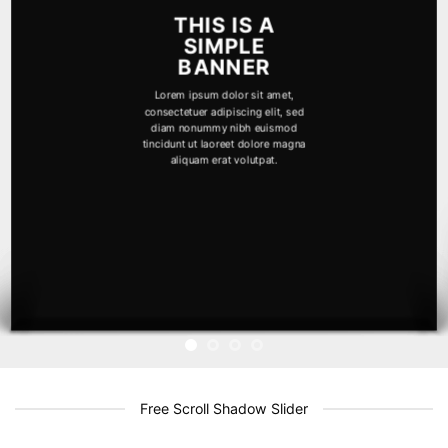
THIS IS A
SIMPLE
BANNER
Lorem ipsum dolor sit amet,
consectetuer adipiscing elit, sed
diam nonummy nibh euismod
tincidunt ut laoreet dolore magna
aliquam erat volutpat.
Free Scroll Shadow Slider