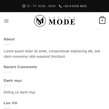
Bỏ
T2 - T7: 10:00 - 19:00
+84 8 6608 8809
qua
nội
dung
0
About
Lorem ipsum dolor sit amet, consectetuer adipiscing elit, sed
diam nonummy nibh euismod tincidunt.
Recent Comments
Danh mục
Không có danh mục
Lưu trữ