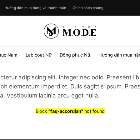
Hướng dẫn mua hàng và thanh toán
Chính sách chung
hục Nam
Lab coat Nữ
Đồng phục Nữ
Hướng dẫn mua hà
tetur adipiscing elit. Integer nec odio. Praesent l
nibh elementum imperdiet. Duis sagittis ipsum. Prae
 Vestibulum lacinia arcu eget nulla.
Block
"faq-accordian"
not found