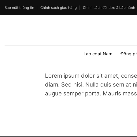
Bỏ
Bảo mật thông tin
Chính sách giao hàng
Chính sách đổi size & bảo hành
qua
nội
dung
Lab coat Nam
Đồng p
Lorem ipsum dolor sit amet, consec
diam. Sed nisi. Nulla quis sem at 
augue semper porta. Mauris massa.