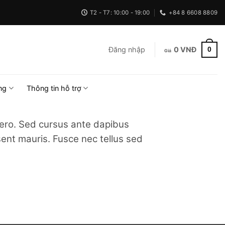
T2 - T7: 10:00 - 19:00
+84 8 6608 8809
0
Đăng nhập
0
VNĐ
ng
Thông tin hỗ trợ
ibero. Sed cursus ante dapibus
sent mauris. Fusce nec tellus sed