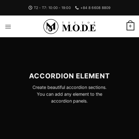
Bỏ
T2 - T7: 10:00 - 19:00
+84 8 6608 8809
qua
nội
dung
0
ACCORDION ELEMENT
Create beautiful accordion sections.
You can add any element to the
accordion panels.