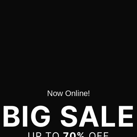
Now Online!
BIG SALE
UP TO
70%
OFF