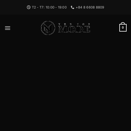
Bỏ
T2 - T7: 10:00 - 19:00
+84 8 6608 8809
qua
nội
dung
0