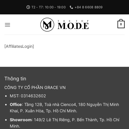
Bỏ
T2 - T7: 10:00 - 19:00
+84 8 6608 8809
qua
nội
dung
0
[AffiliatesLogin]
Thông tin
CÔNG TY CỔ PHẦN GRACE VN
MST: 0314632602
Office
: Tầng 12B, Toà nhà Cienco4, 180 Nguyễn Thị Minh
Khai, P. Xuân Hòa, Tp. Hồ Chí Minh.
Showroom
: 149/2 Lê Thị Riêng, P. Bến Thành, Tp. Hồ Chí
Minh.