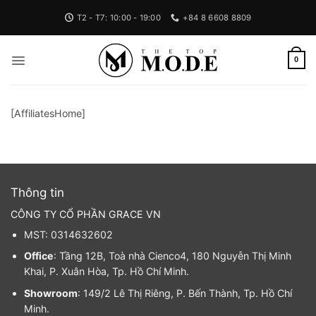
Bỏ
T2 - T7: 10:00 - 19:00
+84 8 6608 8809
qua
nội
dung
0
[AffiliatesHome]
Thông tin
CÔNG TY CỔ PHẦN GRACE VN
MST: 0314632602
Office
: Tầng 12B, Toà nhà Cienco4, 180 Nguyễn Thị Minh
Khai, P. Xuân Hòa, Tp. Hồ Chí Minh.
Showroom
: 149/2 Lê Thị Riêng, P. Bến Thành, Tp. Hồ Chí
Minh.