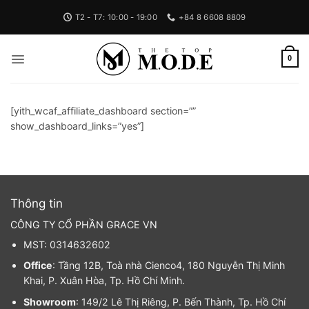
Bỏ
T2 - T7: 10:00 - 19:00
+84 8 6608 8809
qua
nội
dung
0
[yith_wcaf_affiliate_dashboard section=””
show_dashboard_links=”yes”]
Thông tin
CÔNG TY CỔ PHẦN GRACE VN
MST: 0314632602
Office
: Tầng 12B, Toà nhà Cienco4, 180 Nguyễn Thị Minh
Khai, P. Xuân Hòa, Tp. Hồ Chí Minh.
Showroom
: 149/2 Lê Thị Riêng, P. Bến Thành, Tp. Hồ Chí